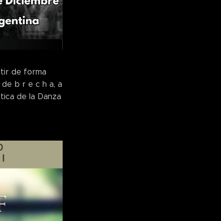
rtir de forma
de b r e c h a, a
ctica de la Danza