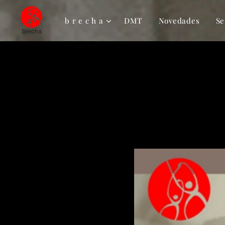
b r e c h a
DMT
Novedades
Se