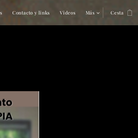
s
Contacto y links
Videos
Más
Cesta