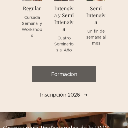
Regular
Intensiv
Semi
a y Semi
Intensiv
Cursada
Intensiv
a
Semanal y
a
Workshop
Un fin de
s
semana al
Cuatro
mes
Seminario
s al Año
Formacion
Inscripción 2026