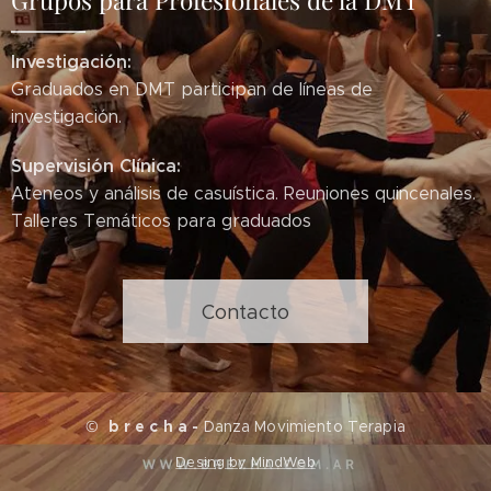
Grupos para Profesionales de la DMT
Investigación:
Graduados en DMT participan de líneas de
investigación.
Supervisión Clínica:
Ateneos y análisis de casuística. Reuniones quincenales.
Talleres Temáticos para graduados
Contacto
©
b r e c h a -
Danza Movimiento Terapia
Desing by MindWeb