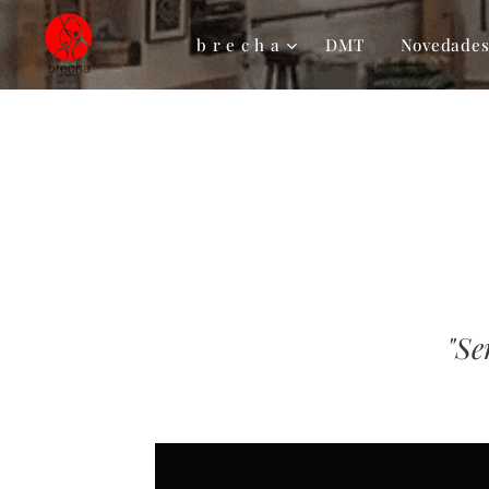
b r e c h a
DMT
Novedade
"Se