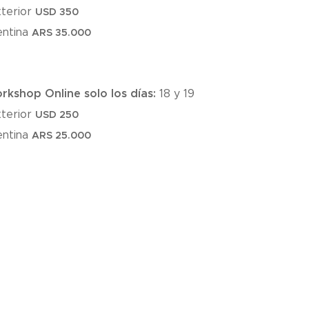
xterior
USD 350
entina
ARS 35.000
rkshop Online solo los días:
18 y 19
xterior
USD 25
0
entina
ARS
25.000