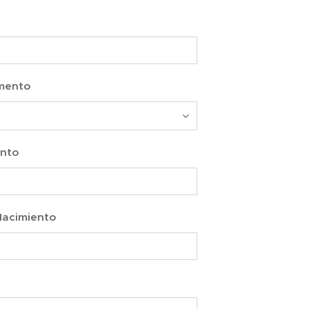
mento
nto
Nacimiento
r