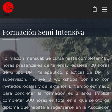
Formación Semi Intensiva
ormación mensual: Se cursa hasta completar 480
F
horas presenciales de talleres, requiere 120 horas
de Grupo DMT terapéutico, prácticas de DMT y
supervisión. Incluye 3 workshops por año con
invitados locales y del exterior. El tiempo estimado
para concretar la formación es 3 años. Implica
completar 600 horas en total en el que se otorga
diploma que habilita a registrarse en la Asociación