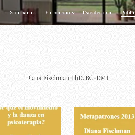
s
Seminarios
Formacion
Psicoterapia
Publi
Diana Fischman PhD, BC-DMT