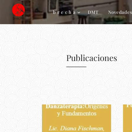
b r e c h a
DMT
Novedade
Publicaciones