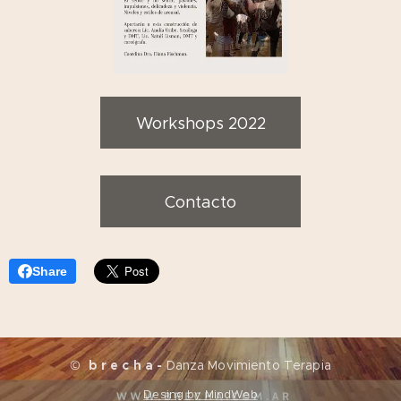
Workshops 2022
Contacto
Share
©
b r e c h a -
Danza Movimiento Terapia
Desing by MindWeb