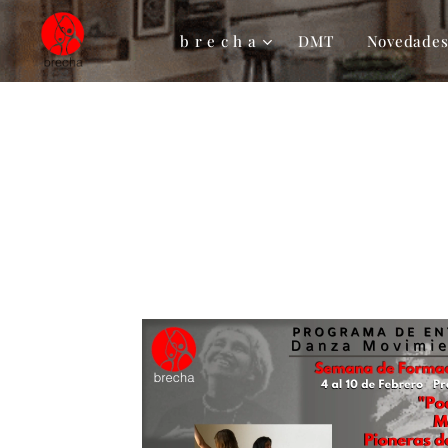
b r e c h a
DMT
Novedade