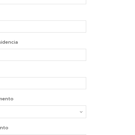
sidencia
mento
nto