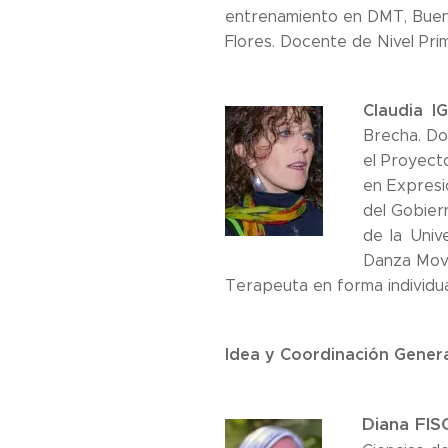
entrenamiento en DMT, Bueno
Flores. Docente de Nivel Prim
Claudia I
Brecha. Do
el Proyect
en Expresi
del Gobier
de la Univ
Danza Movi
Terapeuta en forma individual
Idea y Coordinación Genera
Diana FI