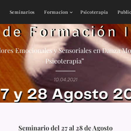
s
Seminarios
Formacion
Psicoterapia
Publi
ores Emocionales y Sensoriales en Danza M
Psicoterapia”
10.04.2021
Seminario del 27 al 28 de Agosto