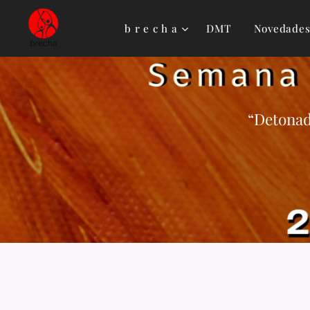
b r e c h a
DMT
Novedade
“Detonad