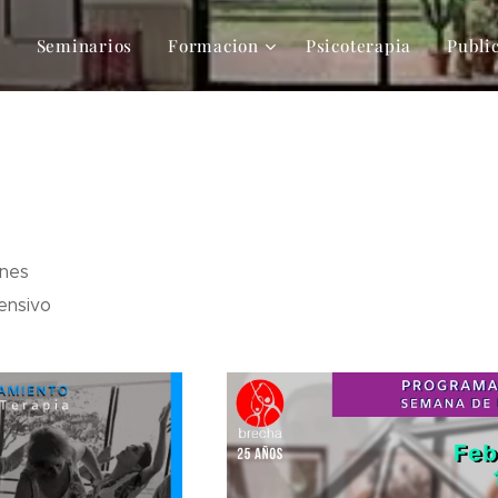
s
Seminarios
Formacion
Psicoterapia
Publi
ones
tensivo