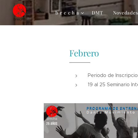
b r e c h a
DMT
Novedade
Febrero
Periodo de Inscripci
19 al 25 Seminario In