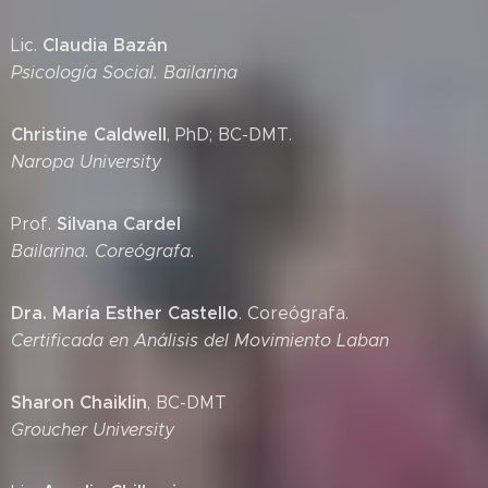
Claudia Bazán
Lic.
Psicología Social. Bailarina
Christine Caldwell
, PhD; BC-DMT.
Naropa University
Silvana Cardel
Prof.
Bailarina. Coreógrafa.
Dra. María Esther Castello
. Coreógrafa.
Certificada en Análisis del Movimiento Laban
Sharon Chaiklin
, BC-DMT
Groucher University