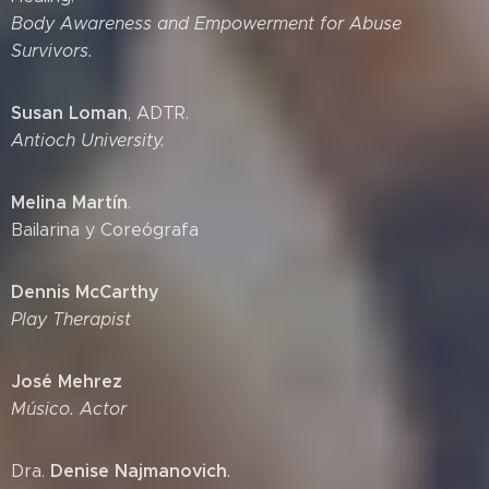
Body Awareness and Empowerment for Abuse
Survivors.
Susan Loman
, ADTR.
Antioch University.
Melina Martín
.
Bailarina y Coreógrafa
Dennis McCarthy
Play Therapist
José Mehrez
Músico. Actor
Denise Najmanovich
Dra.
.