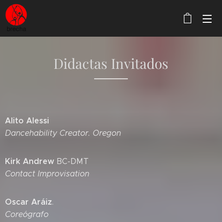
Didactas Invitados
Alito Alessi
Dancehability Creator. Oregon
Kirk Andrew
BC-DMT
Contact Improvisation
Oscar Aráiz
.
Coreógrafo